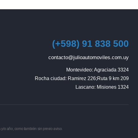
(+598) 91 838 500
contacto@julioautomoviles.com.uy
Montevideo: Agraciada 3324

Rocha ciudad: Ramirez 226;Ruta 9 km 209

Lascano: Misiones 1324
a y/o año, como también sin previo aviso.