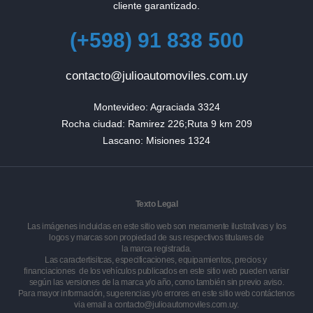
cliente garantizado.
(+598) 91 838 500
contacto@julioautomoviles.com.uy
Montevideo: Agraciada 3324

Rocha ciudad: Ramirez 226;Ruta 9 km 209

Lascano: Misiones 1324
Texto Legal
Las imágenes incluidas en este sitio web son meramente ilustrativas y los
logos y marcas son propiedad de sus respectivos titulares de
la marca registrada.
Las caractertisitcas, especificaciones, equipamientos, precios y
financiaciones de los vehículos publicados en este sitio web pueden variar
según las versiones de la marca y/o año, como también sin previo aviso.
Para mayor información, sugerencias y/o errores en este sitio web contáctenos
via email a
contacto@julioautomoviles.com.uy
.