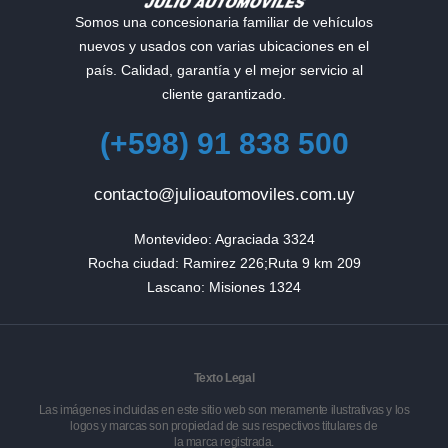
Somos una concesionaria familiar de vehículos
nuevos y usados con varias ubicaciones en el
país. Calidad, garantía y el mejor servicio al
cliente garantizado.
(+598) 91 838 500
contacto@julioautomoviles.com.uy
Montevideo: Agraciada 3324

Rocha ciudad: Ramirez 226;Ruta 9 km 209

Lascano: Misiones 1324
Texto Legal
Las imágenes incluidas en este sitio web son meramente ilustrativas y los
logos y marcas son propiedad de sus respectivos titulares de
la marca registrada.