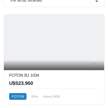
Por fecha: recientes
7
FOTON BJ 1034
U$S23.950
FOTON
0Km
Autos 0KM